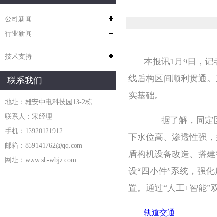
公司新闻
行业新闻
技术支持
本报讯1月9日，
线盾构区间顺利贯通。
联系我们
实基础。
地址：雄安中电科技园13-2栋
联系人：宋经理
据了解，同定区间
手机：13920121912
下水位高、渗透性强，
邮箱：839141762@qq.com
盾构机设备改造、搭建
网址：www.sh-wbjz.com
设“四小件”系统，强
置。通过“人工+智能
轨道交通