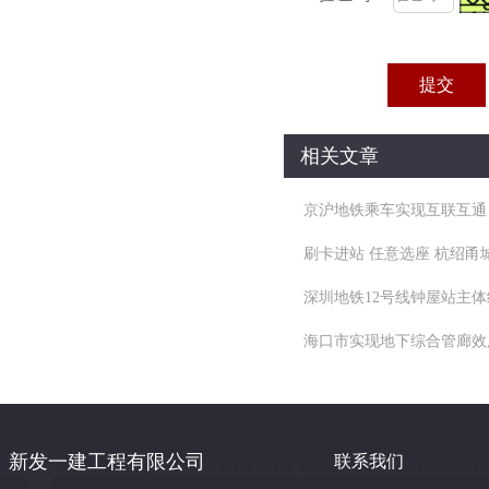
相关文章
京沪地铁乘车实现互联互通
刷卡进站 任意选座 杭绍甬
深圳地铁12号线钟屋站主体
通
海口市实现地下综合管廊效
新发一建工程有限公司
联系我们