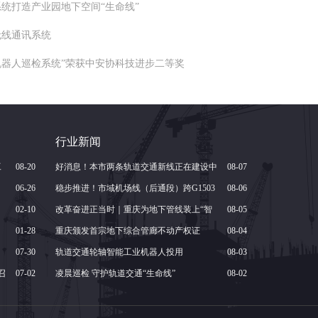
统打造产业园地下空间“生命线”
无线通讯系统
器人巡检系统”荣获中安协科技进步二等奖
行业新闻
工
08-20
好消息！本市两条轨道交通新线正在建设中
08-07
06-26
稳步推进！市域机场线（后通段）跨G1503
08-06
02-10
桥梁顶升施工收官
改革奋进正当时｜重庆为地下管线装上“智
08-05
01-28
慧大脑”
重庆颁发首宗地下综合管廊不动产权证
08-04
07-30
轨道交通轮轴智能工业机器人投用
08-03
召
07-02
凌晨巡检 守护轨道交通“生命线”
08-02