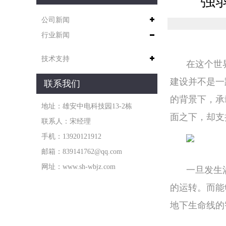
强
公司新闻
行业新闻
技术支持
在这个世
建设并不是一
联系我们
的背景下，承
地址：雄安中电科技园13-2栋
面之下，却支
联系人：宋经理
手机：13920121912
邮箱：839141762@qq.com
网址：www.sh-wbjz.com
一旦发生
的运转。而能
地下生命线的