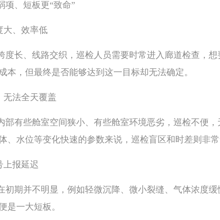
弱项、短板更“致命”
强度大、效率低
跨度长、线路交织，巡检人员需要时常进入廊道检查，想
成本，但最终是否能够达到这一目标却无法确定。
多、无法全天覆盖
内部有些舱室空间狭小、有些舱室环境恶劣，巡检不便，
体、水位等变化快速的参数来说，巡检盲区和时差则非常
号上报延迟
在初期并不明显，例如轻微沉降、微小裂缝、气体浓度缓
便是一大短板。