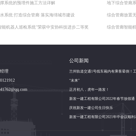
撑系统的预埋件施工方法详解
地下综合管廊系
水系统:打造综合管廊 落实海绵城市建设
综合管廊放置
智能机器人巡检系统”荣获中安协科技进步二等奖
综合管廊智能机
公司新闻
经理
兰州轨道交通1号线车厢内有乘客晕倒！
121912
作人员与市民联手急救
“未来”
1762@qq.com
正月初八，虎年一路发！
新发一建工程有限公司2022年春节放假通
知！
庆祝新发一建公司生日快乐
新发一建工程有限公司2021年中会议顺利
开