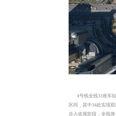
4号线全线33座车
区间，其中34处实现
步入收尾阶段，全线将